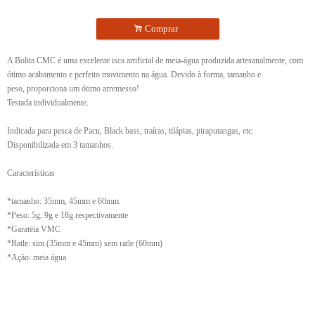
.
Comprar
A Bolita CMC é uma excelente isca artificial de meia-água produzida artesanalmente, com
ótimo acabamento e perfeito movimento na água. Devido à forma, tamanho e
peso, proporciona um ótimo arremesso!
Testada individualmente.
Indicada para pesca de Pacu, Black bass, traíras, tilápias, piraputangas, etc.
Disponibilizada em 3 tamanhos.
Características
*tamanho: 35mm, 45mm e 60mm.
*Peso: 5g, 9g e 18g respectivamente
*Garatéia VMC
*Ratle: sim (35mm e 45mm) sem ratle (60mm)
*Ação: meia água