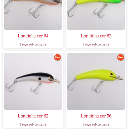
Lontrinha cor 64
Lontrinha cor 63
Preço sob consulta
Preço sob consulta
Lontrinha cor 62
Lontrinha cor 56
Preço sob consulta
Preço sob consulta