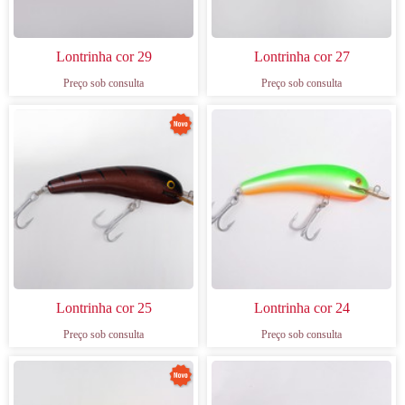
Lontrinha cor 29
Lontrinha cor 27
Preço sob consulta
Preço sob consulta
Lontrinha cor 25
Lontrinha cor 24
Preço sob consulta
Preço sob consulta