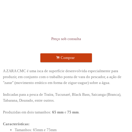
Preço sob consulta
.
Comprar
A ZARA CMC é uma isca de superfície desenvolvida especialmente para
produzir, em conjunto com o trabalho ponta de vara do pescador, a ação de
"zarar" (movimento errático em forma de zigue-zague) sobre a água.
Indicadas para a pesca de Traíra, Tucunaré, Black Bass, Saicanga (Branca),
Tabarana, Dourado, entre outros.
Produzidas em dois tamanhos:
65 mm
e
75 mm
.
Características:
Tamanhos: 65mm e 75mm