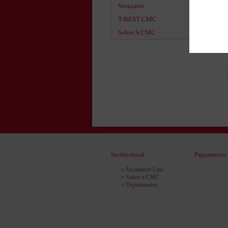
Vestuário
T-BEST CMC
Sobre A CMC
Institucional
Pagamentos
»
Assinature Line
»
Sobre a CMC
»
Depoimentos