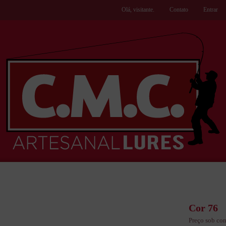
Olá, visitante.
Contato
Entrar
Cor 76
Preço sob con