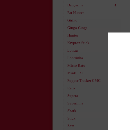
Dançarina
2
Fat Hunter
Girino
Ginga-Ginga
Hunter
2
Krypton Stick
2
Lontra
Lontrinha
2
Micro Rato
Mink TX1
Popper Tracker CMC
Rato
Supera
Superinha
Shark
Stick
Zara