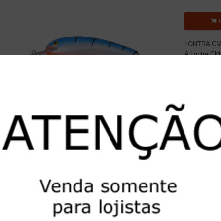
.
C
LONTRA C
A Lontra CMC
desenvolvid
temperado de
brigas e emb
Utilizadas p
nos rios, pe
Dourados. N
excelentes r
Xeréus, Barr
Característic
Ta
Pin It
Pes
Gar
Açã