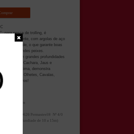
omprar
MC
, para pesca de trolling, é
a artesanalmente, com argolas de aço
 alta qualidade, o que garante boas
arque de grandes peixes.
ara corricar em grandes profundidades
sca Surubins, Cachara, Jaus e
a pesca marítima, demonstra
esultados em Olhetes, Cavalas,
acudas e outros!
as:
manhos: 210mm
o: 60g
atéias: VMC 9626 Permasteel® Nº 4/0
o: fundo (profundiade de 10 a 15m)