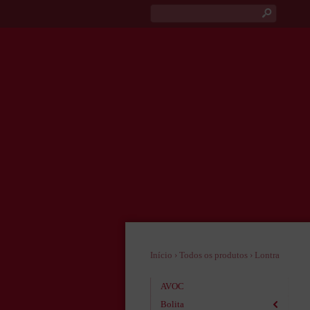
s
Início
›
Todos os produtos
›
Lontra
AVOC
Bolita
2