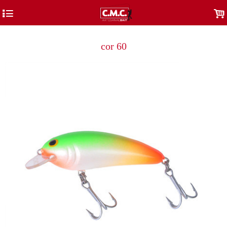
4
.
cor 60