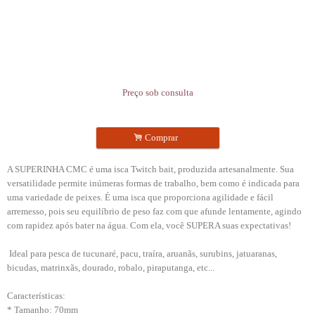
Preço sob consulta
.
Comprar
A SUPERINHA CMC é uma isca Twitch bait, produzida artesanalmente. Sua
versatilidade permite inúmeras formas de trabalho, bem como é indicada para
uma variedade de peixes. É uma isca que proporciona agilidade e fácil
arremesso, pois seu equilíbrio de peso faz com que afunde lentamente, agindo
com rapidez após bater na água. Com ela, você SUPERA suas expectativas!
Ideal para pesca de tucunaré, pacu, traíra, aruanãs, surubins, jatuaranas,
bicudas, matrinxãs, dourado, robalo, piraputanga, etc...
Características:
* Tamanho: 70mm