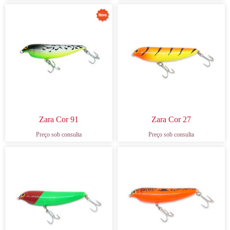
Zara Cor 91
Zara Cor 27
Preço sob consulta
Preço sob consulta