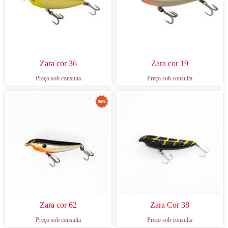
Zara cor 36
Zara cor 19
Preço sob consulta
Preço sob consulta
Zara cor 62
Zara Cor 38
Preço sob consulta
Preço sob consulta