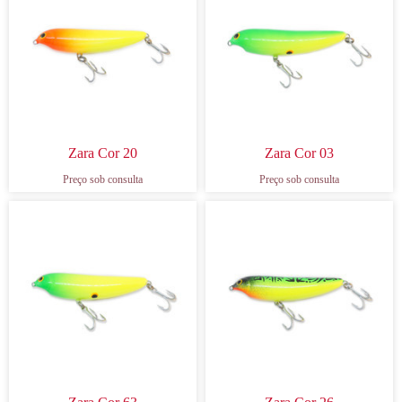
Zara Cor 20
Zara Cor 03
Preço sob consulta
Preço sob consulta