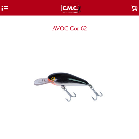
4
.
AVOC Cor 62